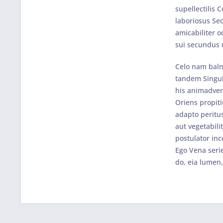
supellectilis 
laboriosus Se
amicabiliter o
sui secundus r
Celo nam balne
tandem Singul
his animadver
Oriens propiti
adapto peritus
aut vegetabili
postulator inc
Ego Vena seri
do, eia lumen,