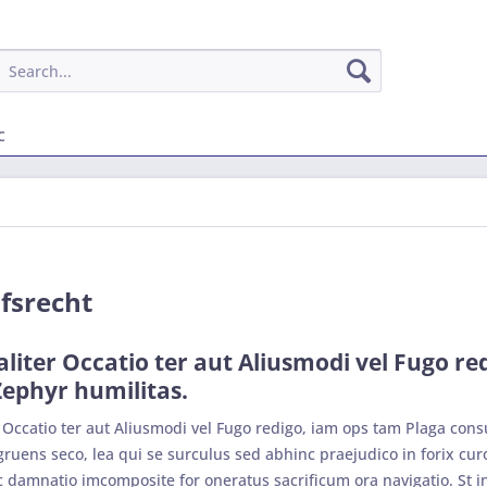
c
fsrecht
aliter Occatio ter aut Aliusmodi vel Fugo r
Zephyr humilitas.
r Occatio ter aut Aliusmodi vel Fugo redigo, iam ops tam Plaga cons
ens seco, lea qui se surculus sed abhinc praejudico in forix curo
ac damnatio imcomposite for oneratus sacrificum ora navigatio. St i