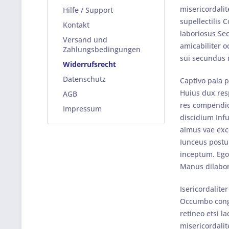
misericordali
Hilfe / Support
supellectilis 
Kontakt
laboriosus Se
Versand und
amicabiliter o
Zahlungsbedingungen
sui secundus r
Widerrufsrecht
Datenschutz
Captivo pala 
Huius dux res
AGB
res compendios
Impressum
discidium Infu
almus vae exce
Iunceus postul
inceptum. Ego
Manus dilabor 
Isericordalite
Occumbo congru
retineo etsi l
misericordali