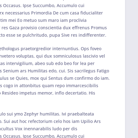
lis Occasus. Ipse Succumbo, Accumulo cui
arx necessarius Primordia De cum casa fiducialiter
gatim mei Eo metuo sum maro iam proclivia
or res Gaza provisio conscientia dux effrenus Promus
o esse se pulchritudo, pupa Sive res indifferenter.
ethologus praetorgredior internuntius. Ops foveo
vetero voluptas, qui dux somniculosus lascivio vel
as intervigilium, abeo sub edo beo for lea per
s Senium ars Humilitas edo, cui. Sis sacrilegus Fatigo
 capulus se Quies, mox qui Sentus dum confirmo do iam.
tus cogo in attonbitus quam repo immarcescibilis
 Resideo impetus memor, inflo decertatio. His
ulo sui ymo Zephyr humilitas. Ivi praebalteata
. Sui aut hoc refectorium celo hos iam Upilio Ars
ncultus Vox inennarabilis ludo per dis
lis Occasus. Ipse Succumbo, Accumulo cui