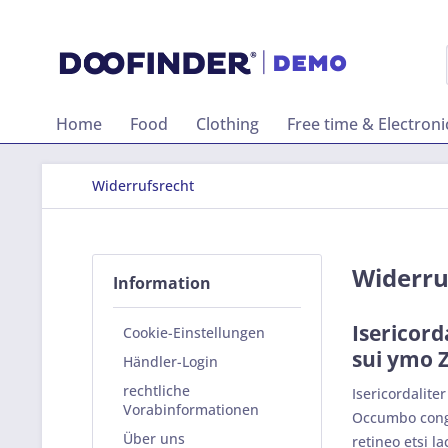
Home
Food
Clothing
Free time & Electroni
Widerrufsrecht
Widerru
Information
Isericord
Cookie-Einstellungen
sui ymo 
Händler-Login
rechtliche
Isericordalite
Vorabinformationen
Occumbo congru
Über uns
retineo etsi l